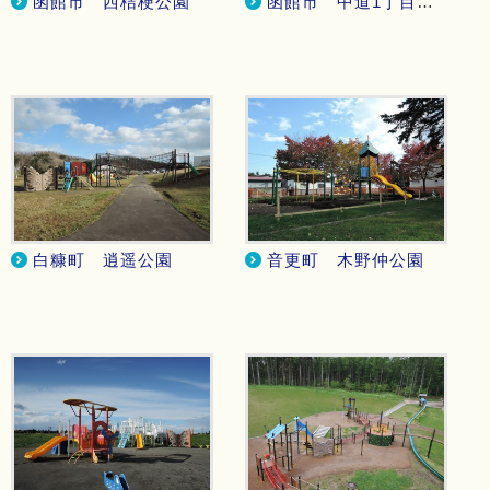
函館市 西桔梗公園
函館市 中道1丁目緑地
白糠町 逍遥公園
音更町 木野仲公園