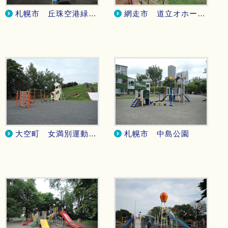
札幌市 丘珠空港緑地
網走市 道立オホーツク公園
大空町 女満別運動公園
札幌市 中島公園