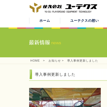
ホーム
ユーテクスの想い
HOME
>
お知らせ
>
導入事例更新しました
導入事例更新しました
子供たちの笑顔のために
公園機器事業
企業理念
遊具
公園