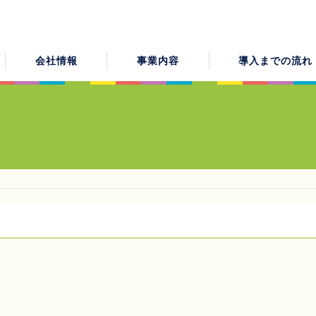
会社情報
事業内容
導入までの流れ
機器事業施工例
ワンストップサービスで想いを形にします
メンテナンス業務
エネルギー
ご挨拶
エネルギー開発事業