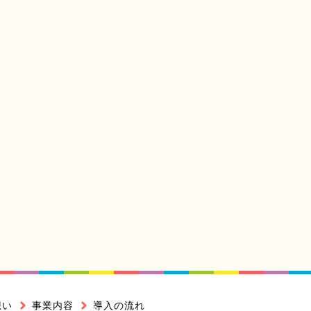
沿革
エネルギー開発事業
人工スケートリンク
アクセスマップ
想い
事業内容
導入の流れ