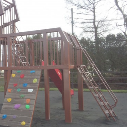
沿革
エネルギー開発事業
人工スケートリンク
アクセスマップ