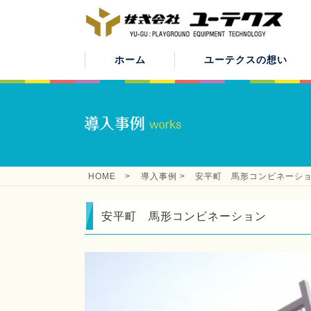
ホーム
ユーテクスの想い
HOME
>
導入事例
>
安平町 馬形コンビネーシ
安平町 馬形コンビネーション
子供たちの笑顔のために
公園機器事業
企業理念
遊具
公園